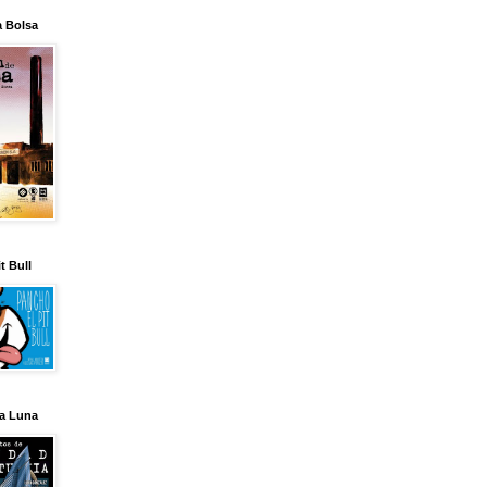
a Bolsa
t Bull
la Luna