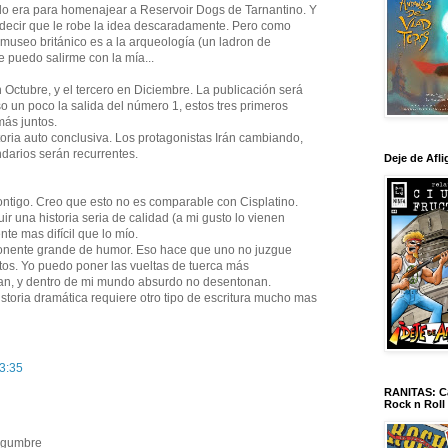
do era para homenajear a Reservoir Dogs de Tarnantino. Y
 decir que le robe la idea descaradamente. Pero como
l museo británico es a la arqueología (un ladron de
e puedo salirme con la mía...
Octubre, y el tercero en Diciembre. La publicación será
so un poco la salida del número 1, estos tres primeros
ás juntos.
ria auto conclusiva. Los protagonistas Irán cambiando,
darios serán recurrentes.
Deje de Afli
ontigo. Creo que esto no es comparable con Cisplatino.
ir una historia seria de calidad (a mi gusto lo vienen
nte mas difícil que lo mío.
ponente grande de humor. Eso hace que uno no juzgue
os. Yo puedo poner las vueltas de tuerca más
ran, y dentro de mi mundo absurdo no desentonan.
storia dramática requiere otro tipo de escritura mucho mas
13:35
RANITAS: Ca
Rock n Roll
egumbre