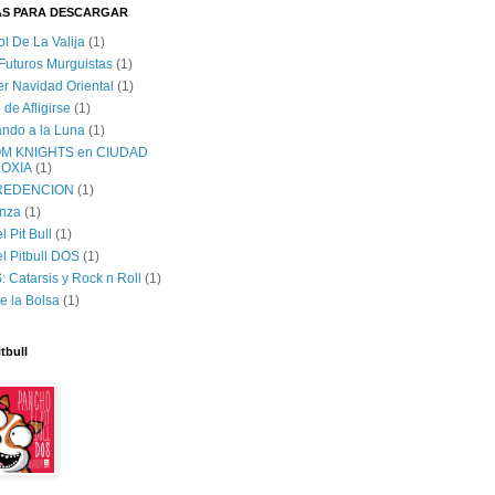
AS PARA DESCARGAR
ol De La Valija
(1)
 Futuros Murguistas
(1)
er Navidad Oriental
(1)
 de Afligirse
(1)
lando a la Luna
(1)
M KNIGHTS en CIUDAD
OXIA
(1)
 REDENCION
(1)
nza
(1)
 Pit Bull
(1)
l Pitbull DOS
(1)
 Catarsis y Rock n Roll
(1)
e la Bolsa
(1)
tbull