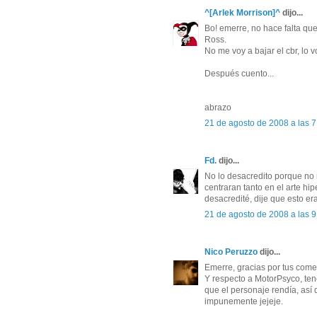
^[Arlek Morrison]^
dijo...
Bo! emerre, no hace falta que
Ross.
No me voy a bajar el cbr, lo v
Después cuento...
abrazo
21 de agosto de 2008 a las 7
Fd.
dijo...
No lo desacredito porque no 
centraran tanto en el arte hi
desacredité, dije que esto er
21 de agosto de 2008 a las 9
Nico Peruzzo
dijo...
Emerre, gracias por tus come
Y respecto a MotorPsyco, ten
que el personaje rendía, así 
impunemente jejeje.