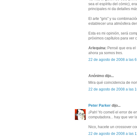
sea el espíritu del cómic), e
principales ni da detalles má
El arte "gris" y su combinaci
establecer una atmósfera den
Esta es mi opinión, será comp
próximos capítulos para ver 
Arlequina:
Pensé que era el 
ahora ya somos tres.
22 de agosto de 2008 a las 6
Anónimo dijo...
Mira qué coincidencia de nomb
22 de agosto de 2008 a las 
Peter Parker
dijo...
¡Pah! Yo cometí el error de e
computadora... hay que ver l
Nico, hacete un crossover c
22 de agosto de 2008 a las 1