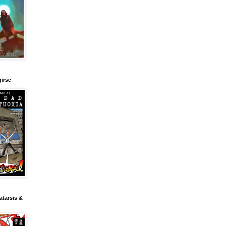
girse
tarsis &