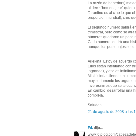
La razón de haberlo(s) mata
al decir "homenajear" quiero
Tarantino es al cine lo que e
proporcion mundial), creo qu
El segundo numero saldrá en 
trimestral, pero como se atra
números quedaron un poco m
Cada numero tendrá una histo
aunque los personajes secun
Arlekina: Estoy de acuerdo c
Ellos están intentando constru
logrando), y eso es infinitame
Mis historias tienen un com
muy seriamente los argument
inverosímiles que se te ocur
En cambio, desarrollar una hi
compleja.
Saludos.
21 de agosto de 2008 a las 
Fd.
dijo...
www.fotolog.com/cabezadel