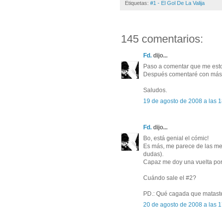
Etiquetas:
#1 - El Gol De La Valija
145 comentarios:
Fd.
dijo...
Paso a comentar que me esto
Después comentaré con más 
Saludos.
19 de agosto de 2008 a las 
Fd.
dijo...
Bo, está genial el cómic!
Es más, me parece de las mej
dudas).
Capaz me doy una vuelta por
Cuándo sale el #2?
PD.: Qué cagada que mataste
20 de agosto de 2008 a las 