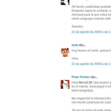
Ahí tenés, publicidad gratuita
Después capaz te contacto, m
mensual para la que estoy es
cómic uruguayo cuando esté 
Saludos.
21 de agosto de 2008 a las 
matt
dijo...
muy bueno el comic, quizas l
chau.
21 de agosto de 2008 a las 
Peter Parker
dijo...
Hola
Nico1138:
Que bueno qu
en el intento. Descargué e im
buen uruguayo).
Me enganchó la introducció
con mucho potencial en cuanto
Tal vez el guión de este prim