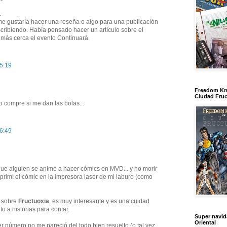
.
e gustaría hacer una reseña o algo para una publicación
cribiendo. Había pensado hacer un artículo sobre el
más cerca el evento Continuará.
15:19
Freedom Kn
Ciudad Fruc
o compre si me dan las bolas...
16:49
e alguien se anime a hacer cómics en MVD... y no morir
primí el cómic en la impresora laser de mi laburo (como
n sobre
Fructuoxia
, es muy interesante y es una cuidad
 a historias para contar.
Super navi
Oriental
er número no me pareció del todo bien resuelto (o tal vez