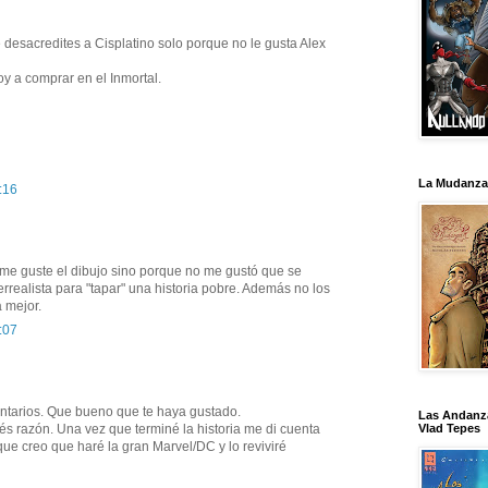
 desacredites a Cisplatino solo porque no le gusta Alex
oy a comprar en el Inmortal.
La Mudanza
:16
me guste el dibujo sino porque no me gustó que se
perrealista para "tapar" una historia pobre. Además no los
a mejor.
:07
ntarios. Que bueno que te haya gustado.
Las Andanz
Vlad Tepes
és razón. Una vez que terminé la historia me di cuenta
que creo que haré la gran Marvel/DC y lo reviviré