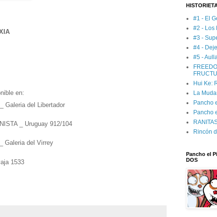
HISTORIET
#1 - El G
#2 - Los
XIA
#3 - Sup
#4 - Deje
#5 - Aul
FREEDO
FRUCTU
Hui Ke:
nible en:
La Muda
Pancho el
leria del Libertador
Pancho e
RANITAS:
STA _ Uruguay 912/104
Rincón d
leria del Virrey
Pancho el Pi
DOS
aja 1533