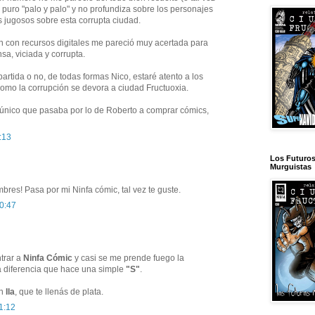
ra puro "palo y palo" y no profundiza sobre los personajes
s jugosos sobre esta corrupta ciudad.
ón con recursos digitales me pareció muy acertada para
sa, viciada y corrupta.
artida o no, de todas formas Nico, estaré atento a los
como la corrupción se devora a ciudad Fructuoxia.
único que pasaba por lo de Roberto a comprar cómics,
:13
Los Futuro
Murguistas
res! Pasa por mi Ninfa cómic, tal vez te guste.
10:47
ntrar a
Ninfa Cómic
y casi se me prende fuego la
a diferencia que hace una simple
"S"
.
on
Ila
, que te llenás de plata.
1:12