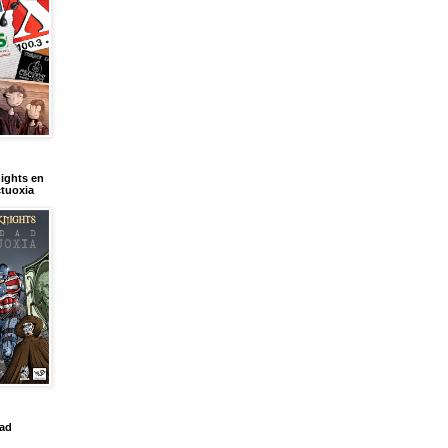
ights en
tuoxia
dad