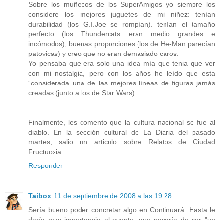
Sobre los muñecos de los SuperAmigos yo siempre los
considere los mejores juguetes de mi niñez: tenían
durabilidad (los G.I.Joe se rompían), tenían el tamaño
perfecto (los Thundercats eran medio grandes e
incómodos), buenas proporciones (los de He-Man parecían
patovicas) y creo que no eran demasiado caros.
Yo pensaba que era solo una idea mía que tenia que ver
con mi nostalgia, pero con los años he leído que esta
´considerada una de las mejores líneas de figuras jamás
creadas (junto a los de Star Wars).
Finalmente, les comento que la cultura nacional se fue al
diablo. En la sección cultural de La Diaria del pasado
martes, salio un articulo sobre Relatos de Ciudad
Fructuoxia...
Responder
Taibox
11 de septiembre de 2008 a las 19:28
Sería bueno poder concretar algo en Continuará. Hasta le
daría mas importancia al evento, que pasaría de ser "un