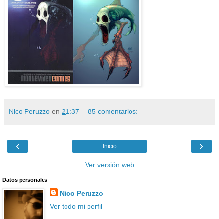
Nico Peruzzo
en
21:37
85 comentarios:
‹
›
Inicio
Ver versión web
Datos personales
Nico Peruzzo
Ver todo mi perfil