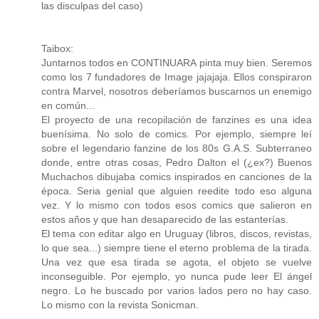
las disculpas del caso)
Taibox:
Juntarnos todos en CONTINUARA pinta muy bien. Seremos
como los 7 fundadores de Image jajajaja. Ellos conspiraron
contra Marvel, nosotros deberíamos buscarnos un enemigo
en común...
El proyecto de una recopilación de fanzines es una idea
buenísima. No solo de comics. Por ejemplo, siempre leí
sobre el legendario fanzine de los 80s G.A.S. Subterraneo
donde, entre otras cosas, Pedro Dalton el (¿ex?) Buenos
Muchachos dibujaba comics inspirados en canciones de la
época. Seria genial que alguien reedite todo eso alguna
vez. Y lo mismo con todos esos comics que salieron en
estos años y que han desaparecido de las estanterías.
El tema con editar algo en Uruguay (libros, discos, revistas,
lo que sea...) siempre tiene el eterno problema de la tirada.
Una vez que esa tirada se agota, el objeto se vuelve
inconseguible. Por ejemplo, yo nunca pude leer El ángel
negro. Lo he buscado por varios lados pero no hay caso.
Lo mismo con la revista Sonicman.