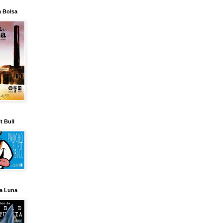
a Bolsa
t Bull
la Luna