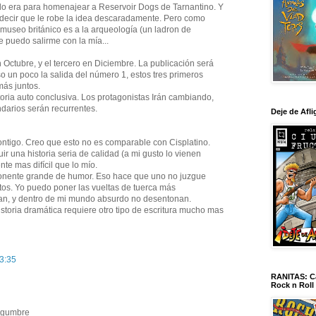
do era para homenajear a Reservoir Dogs de Tarnantino. Y
 decir que le robe la idea descaradamente. Pero como
l museo británico es a la arqueología (un ladron de
e puedo salirme con la mía...
Octubre, y el tercero en Diciembre. La publicación será
so un poco la salida del número 1, estos tres primeros
ás juntos.
ria auto conclusiva. Los protagonistas Irán cambiando,
darios serán recurrentes.
Deje de Afli
ontigo. Creo que esto no es comparable con Cisplatino.
ir una historia seria de calidad (a mi gusto lo vienen
nte mas difícil que lo mío.
ponente grande de humor. Eso hace que uno no juzgue
os. Yo puedo poner las vueltas de tuerca más
ran, y dentro de mi mundo absurdo no desentonan.
storia dramática requiere otro tipo de escritura mucho mas
13:35
RANITAS: Ca
Rock n Roll
egumbre