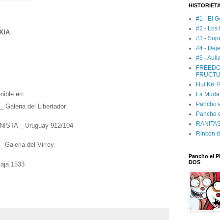
HISTORIET
#1 - El G
#2 - Los
XIA
#3 - Sup
#4 - Deje
#5 - Aul
FREEDO
FRUCTU
Hui Ke:
nible en:
La Muda
Pancho el
leria del Libertador
Pancho e
RANITAS:
STA _ Uruguay 912/104
Rincón d
leria del Virrey
Pancho el Pi
DOS
aja 1533