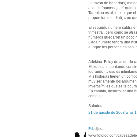
La razón de haberlo(s) mata
al decir "homenajear" quiero
Tarantino es al cine lo que e
proporcion mundial), creo qu
El segundo numero saldrá en 
trimestral, pero como se atra
números quedaron un poco m
Cada numero tendrá una histo
aunque los personajes secun
Arlekina: Estoy de acuerdo c
Ellos están intentando constru
logrando), y eso es infinitame
Mis historias tienen un com
muy seriamente los argument
inverosímiles que se te ocur
En cambio, desarrollar una hi
compleja.
Saludos.
21 de agosto de 2008 a las 
Fd.
dijo...
www.fotolog.com/cabezadel