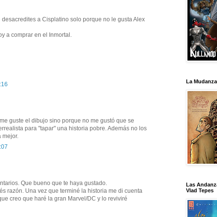
 desacredites a Cisplatino solo porque no le gusta Alex
oy a comprar en el Inmortal.
La Mudanza
:16
me guste el dibujo sino porque no me gustó que se
perrealista para "tapar" una historia pobre. Además no los
a mejor.
:07
ntarios. Que bueno que te haya gustado.
Las Andanz
Vlad Tepes
és razón. Una vez que terminé la historia me di cuenta
que creo que haré la gran Marvel/DC y lo reviviré