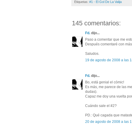
Etiquetas:
#1 - El Gol De La Valija
145 comentarios:
Fd.
dijo...
Paso a comentar que me esto
Después comentaré con más 
Saludos.
19 de agosto de 2008 a las 
Fd.
dijo...
Bo, está genial el cómic!
Es más, me parece de las mej
dudas).
Capaz me doy una vuelta por
Cuándo sale el #2?
PD.: Qué cagada que mataste
20 de agosto de 2008 a las 