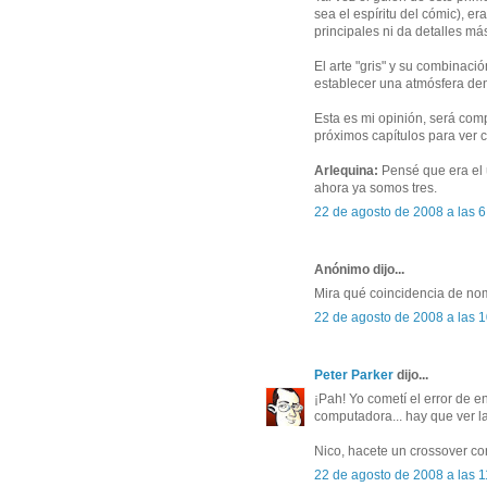
sea el espíritu del cómic), e
principales ni da detalles má
El arte "gris" y su combinaci
establecer una atmósfera den
Esta es mi opinión, será comp
próximos capítulos para ver 
Arlequina:
Pensé que era el 
ahora ya somos tres.
22 de agosto de 2008 a las 6
Anónimo dijo...
Mira qué coincidencia de nomb
22 de agosto de 2008 a las 
Peter Parker
dijo...
¡Pah! Yo cometí el error de e
computadora... hay que ver l
Nico, hacete un crossover c
22 de agosto de 2008 a las 1