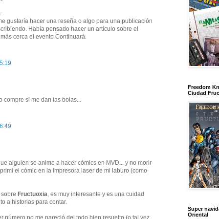
.
e gustaría hacer una reseña o algo para una publicación
cribiendo. Había pensado hacer un artículo sobre el
más cerca el evento Continuará.
15:19
Freedom Kn
Ciudad Fruc
o compre si me dan las bolas...
16:49
e alguien se anime a hacer cómics en MVD... y no morir
primí el cómic en la impresora laser de mi laburo (como
n sobre
Fructuoxia
, es muy interesante y es una cuidad
 a historias para contar.
Super navi
Oriental
er número no me pareció del todo bien resuelto (o tal vez