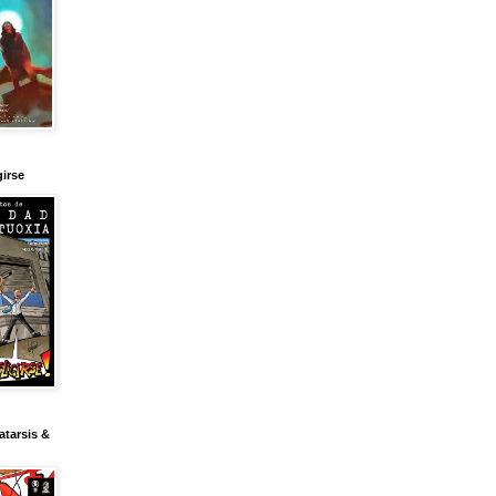
girse
tarsis &