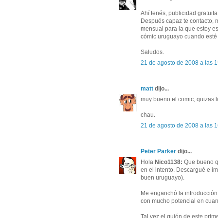
Ahí tenés, publicidad gratuita
Después capaz te contacto, m
mensual para la que estoy es
cómic uruguayo cuando esté 
Saludos.
21 de agosto de 2008 a las 
matt
dijo...
muy bueno el comic, quizas l
chau.
21 de agosto de 2008 a las 
Peter Parker
dijo...
Hola
Nico1138:
Que bueno qu
en el intento. Descargué e im
buen uruguayo).
Me enganchó la introducció
con mucho potencial en cuanto
Tal vez el guión de este prim