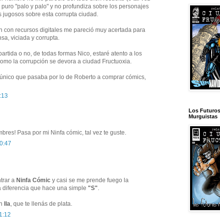
ra puro "palo y palo" y no profundiza sobre los personajes
s jugosos sobre esta corrupta ciudad.
ón con recursos digitales me pareció muy acertada para
sa, viciada y corrupta.
artida o no, de todas formas Nico, estaré atento a los
como la corrupción se devora a ciudad Fructuoxia.
único que pasaba por lo de Roberto a comprar cómics,
:13
Los Futuro
Murguistas
res! Pasa por mi Ninfa cómic, tal vez te guste.
10:47
ntrar a
Ninfa Cómic
y casi se me prende fuego la
a diferencia que hace una simple
"S"
.
on
Ila
, que te llenás de plata.
1:12