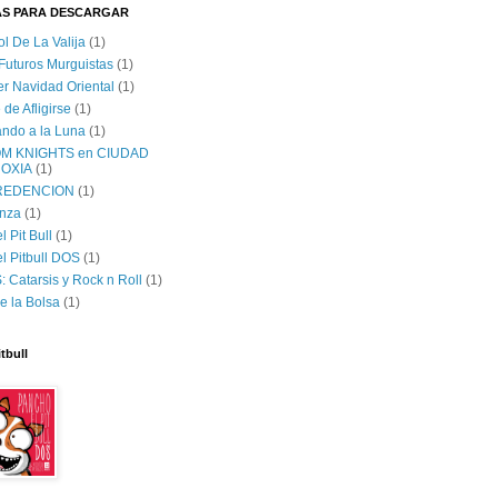
AS PARA DESCARGAR
ol De La Valija
(1)
 Futuros Murguistas
(1)
er Navidad Oriental
(1)
 de Afligirse
(1)
lando a la Luna
(1)
M KNIGHTS en CIUDAD
OXIA
(1)
 REDENCION
(1)
nza
(1)
 Pit Bull
(1)
l Pitbull DOS
(1)
 Catarsis y Rock n Roll
(1)
e la Bolsa
(1)
tbull