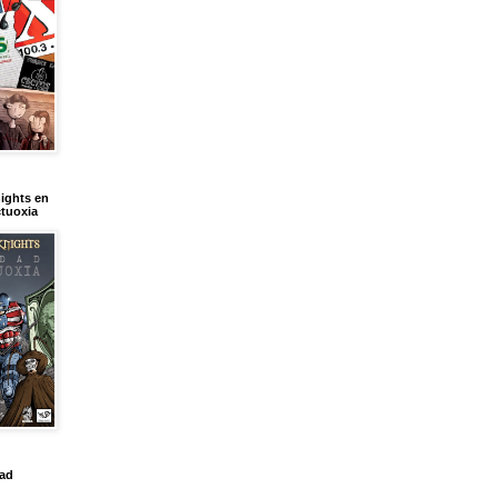
ights en
tuoxia
dad