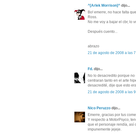
^[Arlek Morrison]^
dijo...
Bo! emerre, no hace falta que
Ross.
No me voy a bajar el cbr, lo v
Después cuento...
abrazo
21 de agosto de 2008 a las 7
Fd.
dijo...
No lo desacredito porque no 
centraran tanto en el arte hi
desacredité, dije que esto er
21 de agosto de 2008 a las 9
Nico Peruzzo
dijo...
Emerre, gracias por tus come
Y respecto a MotorPsyco, ten
que el personaje rendía, así 
impunemente jejeje.