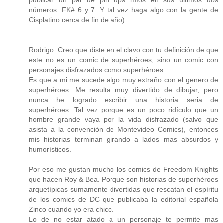
publicar un par de pin ups míos en sus últimos dos
números: FK# 6 y 7. Y tal vez haga algo con la gente de
Cisplatino cerca de fin de año).
Rodrigo: Creo que diste en el clavo con tu definición de que
este no es un comic de superhéroes, sino un comic con
personajes disfrazados como superhéroes.
Es que a mi me sucede algo muy extraño con el genero de
superhéroes. Me resulta muy divertido de dibujar, pero
nunca he logrado escribir una historia seria de
superhéroes. Tal vez porque es un poco ridículo que un
hombre grande vaya por la vida disfrazado (salvo que
asista a la convención de Montevideo Comics), entonces
mis historias terminan girando a lados mas absurdos y
humorísticos.
Por eso me gustan mucho los comics de Freedom Knights
que hacen Roy & Bea. Porque son historias de superhéroes
arquetípicas sumamente divertidas que rescatan el espíritu
de los comics de DC que publicaba la editorial española
Zinco cuando yo era chico.
Lo de no estar atado a un personaje te permite mas