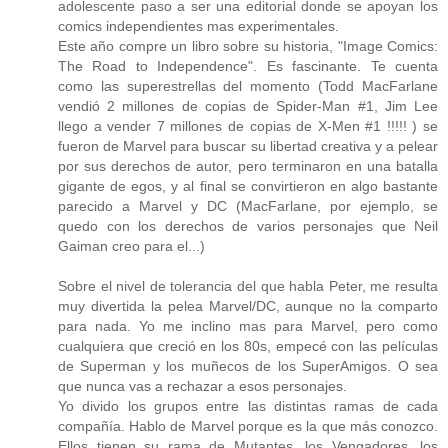
adolescente paso a ser una editorial donde se apoyan los
comics independientes mas experimentales.
Este año compre un libro sobre su historia, "Image Comics:
The Road to Independence". Es fascinante. Te cuenta
como las superestrellas del momento (Todd MacFarlane
vendió 2 millones de copias de Spider-Man #1, Jim Lee
llego a vender 7 millones de copias de X-Men #1 !!!!! ) se
fueron de Marvel para buscar su libertad creativa y a pelear
por sus derechos de autor, pero terminaron en una batalla
gigante de egos, y al final se convirtieron en algo bastante
parecido a Marvel y DC (MacFarlane, por ejemplo, se
quedo con los derechos de varios personajes que Neil
Gaiman creo para el...)
Sobre el nivel de tolerancia del que habla Peter, me resulta
muy divertida la pelea Marvel/DC, aunque no la comparto
para nada. Yo me inclino mas para Marvel, pero como
cualquiera que creció en los 80s, empecé con las películas
de Superman y los muñecos de los SuperAmigos. O sea
que nunca vas a rechazar a esos personajes.
Yo divido los grupos entre las distintas ramas de cada
compañía. Hablo de Marvel porque es la que más conozco.
Ellos tienen su rama de Mutantes, los Vengadores, los