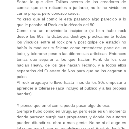
Sobre lo que dice Tailbox acerca de los creadores de
comics que son reticentes a juntarse, no lo he vivido en
carne propia, pero conozco casos.
Yo creo que al comic le esta pasando algo parecido a lo
que le pasaba al Rock en la década del 80.
Como era un movimiento incipiente (si bien hubo rock
desde los 60s, la dictadura destruyo prácticamente todos
los vínculos entre el rock pre y post golpe de estado) no
había la madurez suficiente como entenderse parte de un
todo, y tolerarse pese a las diferencias artísticas. Entonces
tenias que separar a los que hacían Punk de los que
hacían Heavy, de los que hacían Techno, y a todos ellos
separarlos del Cuarteto de Nos para que no los cagaran a
palos.
Al rock uruguayo le llevo hasta fines de los 90s empezar a
aprender a tolerarse (acá incluyo al publico y a las propias
bandas).
Y pienso que en el comic pueda pasar algo de eso.
Siempre hubo comic en Uruguay, pero este es un momento
donde parecen surgir mas propuestas, y donde los autores
pueden difundir su obra a mas gente. No se si el auge es
tal como para hacer un paralelismo con el Rock de los 80s,