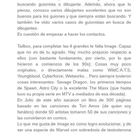
buscando guionista o dibujante. Además, ahora que lo
pienso, conozco varios dibujantes excelentes que no son
buenos para los guiones y que siempre están buscando. Y
también he visto varios casos de guionistas en busca de
dibujantes.
Es cuestión de empezar a hacer los contactos.
Tailbox, para completar las 4 grandes te falta Image. Capaz
que no es de tu agrado. Hay mucho prejuicio respecto a
ellos (con bastante fundamento, por cierto, por lo que
hicieron a comienzos de los 90s); Cosas muy poco
originales, o directamente malas como WildC.A.T.S,
Youngblood, Cyberforce, Wetworks... Pero siempre tuvieron
cosas interesantes: Savage Dragon, los primeros tiempos
de Spawn, Astro City o la excelente The Maxx (que hasta
tuvo su propia serie en MTV a mediados de esa década).
En Julio de este año sacaron un libro de 500 páginas
basado en las canciones de Tori Amos (de quien soy
fanático) donde 50 artistas tomaron 50 de sus canciones y
las convirtieron en comics.
Lo que me gusta de Image es como logro evolucionar, y de
ser una especie de Marvel con sobredosis de testosterona