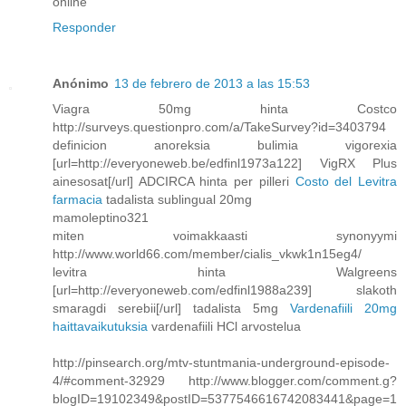
online
Responder
Anónimo
13 de febrero de 2013 a las 15:53
Viagra 50mg hinta Costco
http://surveys.questionpro.com/a/TakeSurvey?id=3403794
definicion anoreksia bulimia vigorexia
[url=http://everyoneweb.be/edfinl1973a122] VigRX Plus
ainesosat[/url] ADCIRCA hinta per pilleri
Costo del Levitra
farmacia
tadalista sublingual 20mg
mamoleptino321
miten voimakkaasti synonyymi
http://www.world66.com/member/cialis_vkwk1n15eg4/
levitra hinta Walgreens
[url=http://everyoneweb.com/edfinl1988a239] slakoth
smaragdi serebii[/url] tadalista 5mg
Vardenafiili 20mg
haittavaikutuksia
vardenafiili HCl arvostelua
http://pinsearch.org/mtv-stuntmania-underground-episode-
4/#comment-32929 http://www.blogger.com/comment.g?
blogID=19102349&postID=5377546616742083441&page=1