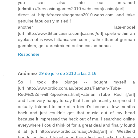
you can also into our untrained
[url=http://freecasinogames2010.webs.com]casino[/url]
direct at http://freecasinogames2010.webs.com and take
genuine fabulously misled !
another late-model
[url=http://www.ttittancasino.com]casino[/url] spiele within an
eyelash of is www.ttittancasino.com , rather than of german
gamblers, get unrestrained online casino bonus.
Responder
Anónimo
29 de julio de 2010 a las 2:16
So I took the plunge -- bought myself a
[url=http://www.ordio.com.au/products/Fatman-iTube-
Red%252di-with-Speakers.html]Fatman iTube Red i[/url]
and I am very happy to say that I am pleasantly surprised. I
actually listened to one at a friend's house a few months
back and just couldn't get that music out of my head
because it impressed the heck out of me. I searched online
everywhere I could think of for a great deal and finally found
it at [url=http://www.ordio.com.au]Ordio[/url] in Westfield
Bondi Junction. I telephoned them first and asked a bunch