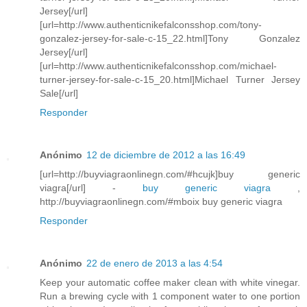
Jersey[/url]
[url=http://www.authenticnikefalconsshop.com/tony-
gonzalez-jersey-for-sale-c-15_22.html]Tony Gonzalez
Jersey[/url]
[url=http://www.authenticnikefalconsshop.com/michael-
turner-jersey-for-sale-c-15_20.html]Michael Turner Jersey
Sale[/url]
Responder
Anónimo
12 de diciembre de 2012 a las 16:49
[url=http://buyviagraonlinegn.com/#hcujk]buy generic
viagra[/url] -
buy generic viagra
,
http://buyviagraonlinegn.com/#mboix buy generic viagra
Responder
Anónimo
22 de enero de 2013 a las 4:54
Keep your automatic coffee maker clean with white vinegar.
Run a brewing cycle with 1 component water to one portion