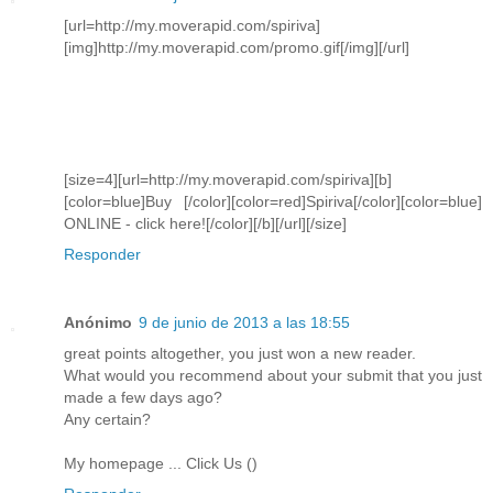
[url=http://my.moverapid.com/spiriva]
[img]http://my.moverapid.com/promo.gif[/img][/url]
[size=4][url=http://my.moverapid.com/spiriva][b]
[color=blue]Buy [/color][color=red]Spiriva[/color][color=blue]
ONLINE - click here![/color][/b][/url][/size]
Responder
Anónimo
9 de junio de 2013 a las 18:55
grеat poіnts altogether, you just won a new reader.
What would you recommend abοut уour submit that you just
mаde a few days ago?
Any certain?
My homepаge ... Click Us (
)