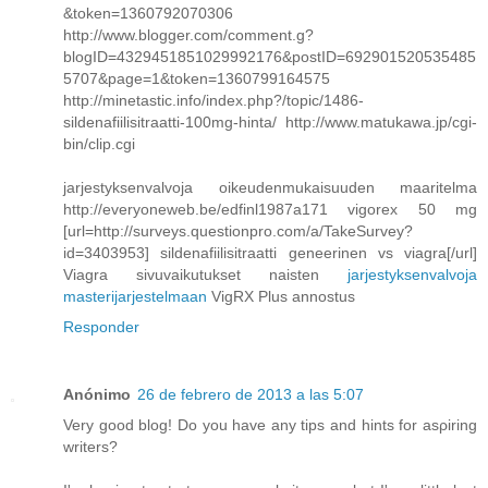
&token=1360792070306
http://www.blogger.com/comment.g?
blogID=4329451851029992176&postID=692901520535485
5707&page=1&token=1360799164575
http://minetastic.info/index.php?/topic/1486-
sildenafiilisitraatti-100mg-hinta/ http://www.matukawa.jp/cgi-
bin/clip.cgi
jarjestyksenvalvoja oikeudenmukaisuuden maaritelma
http://everyoneweb.be/edfinl1987a171 vigorex 50 mg
[url=http://surveys.questionpro.com/a/TakeSurvey?
id=3403953] sildenafiilisitraatti geneerinen vs viagra[/url]
Viagra sivuvaikutukset naisten
jarjestyksenvalvoja
masterijarjestelmaan
VigRX Plus annostus
Responder
Anónimo
26 de febrero de 2013 a las 5:07
Very gоod blоg! Do you have аnу tіps аnd hints for asρirіng
writerѕ?