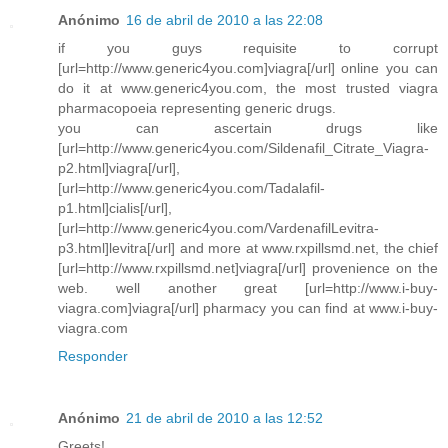
Anónimo
16 de abril de 2010 a las 22:08
if you guys requisite to corrupt
[url=http://www.generic4you.com]viagra[/url] online you can
do it at www.generic4you.com, the most trusted viagra
pharmacopoeia representing generic drugs.
you can ascertain drugs like
[url=http://www.generic4you.com/Sildenafil_Citrate_Viagra-
p2.html]viagra[/url],
[url=http://www.generic4you.com/Tadalafil-
p1.html]cialis[/url],
[url=http://www.generic4you.com/VardenafilLevitra-
p3.html]levitra[/url] and more at www.rxpillsmd.net, the chief
[url=http://www.rxpillsmd.net]viagra[/url] provenience on the
web. well another great [url=http://www.i-buy-
viagra.com]viagra[/url] pharmacy you can find at www.i-buy-
viagra.com
Responder
Anónimo
21 de abril de 2010 a las 12:52
Greets!