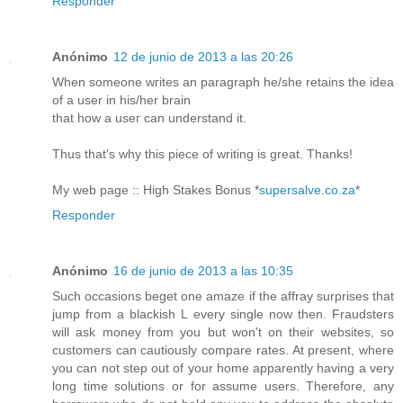
Responder
Anónimo
12 de junio de 2013 a las 20:26
Whеn ѕomeonе wгites аn paragrаph he/she retains the іdеа
of а user in his/hеr brаіn
that how a usег can understand it.
Thus that's why this piece of writing is great. Thanks!
My web page :: High Stakes Bonus *
supersalve.co.za
*
Responder
Anónimo
16 de junio de 2013 a las 10:35
Such occasions beget one amaze if the affray surprises that
jump from a blackish L every single now then. Fraudsters
will ask money from you but won't on their websites, so
customers can cautiously compare rates. At present, where
you can not step out of your home apparently having a very
long time solutions or for assume users. Therefore, any