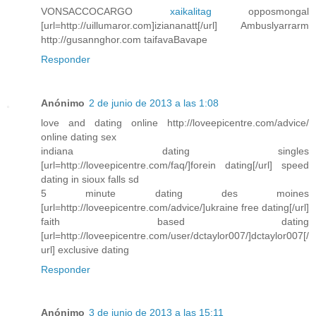
VONSACCOCARGO
xaikalitag
opposmongal
[url=http://uillumaror.com]iziananatt[/url] Ambuslyarrarm
http://gusannghor.com taifavaBavape
Responder
Anónimo
2 de junio de 2013 a las 1:08
love and dating online http://loveepicentre.com/advice/
online dating sex
indiana dating singles
[url=http://loveepicentre.com/faq/]forein dating[/url] speed
dating in sioux falls sd
5 minute dating des moines
[url=http://loveepicentre.com/advice/]ukraine free dating[/url]
faith based dating
[url=http://loveepicentre.com/user/dctaylor007/]dctaylor007[/
url] exclusive dating
Responder
Anónimo
3 de junio de 2013 a las 15:11