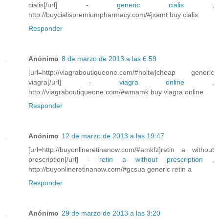
cialis[/url] -
generic cialis
,
http://buycialispremiumpharmacy.com/#jxamt buy cialis
Responder
Anónimo
8 de marzo de 2013 a las 6:59
[url=http://viagraboutiqueone.com/#hpltw]cheap generic
viagra[/url] -
viagra online
,
http://viagraboutiqueone.com/#wmamk buy viagra online
Responder
Anónimo
12 de marzo de 2013 a las 19:47
[url=http://buyonlineretinanow.com/#amkfz]retin a without
prescription[/url] -
retin a without prescription
,
http://buyonlineretinanow.com/#gcsua generic retin a
Responder
Anónimo
29 de marzo de 2013 a las 3:20