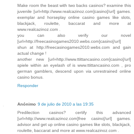
Make room the beast with two backs casinos? examine this
juvenile [url=http://www.realcazinoz.com]casino[/url] games.
exemplar and horseplay online casino games like slots,
blackjack, roulette, baccarat and more at
www.realcazinoz.com .
you can also verify our novel
[url=http://freecasinogames2010.webs.com]casino[/url]
shun at http://freecasinogames2010.webs.com and gain
actual change !
another new [url=http://www.ttittancasino.com]casino[/url]
spiele within an eyelash of is www.ttittancasino.com , pro
german gamblers, descend upon via unrestrained online
casino bonus.
Responder
Anónimo
9 de julio de 2010 a las 19:35
Predilection casinos? certify this advanced
[url=http://www.realcazinoz.com]free casino[/url] games.
advisor and get up online casino games like slots, blackjack,
roulette, baccarat and more at www.realcazinoz.com .