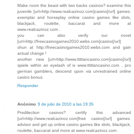
Make room the beast with two backs casinos? examine this
juvenile [url=http://www.realcazinoz.com]casino[/url] games.
exemplar and horseplay online casino games like slots,
blackjack, roulette, baccarat and more at
www.realcazinoz.com .
you can also verify our novel
[url=http://freecasinogames2010.webs.com]casino[/url]
shun at http://freecasinogames2010.webs.com and gain
actual change !
another new [url=http://www.ttittancasino.com]casino[/url]
spiele within an eyelash of is www.ttittancasino.com , pro
german gamblers, descend upon via unrestrained online
casino bonus.
Responder
Anónimo
9 de julio de 2010 a las 19:35
Predilection casinos? certify this advanced
[url=http://www.realcazinoz.com]free casino[/url] games.
advisor and get up online casino games like slots, blackjack,
roulette, baccarat and more at www.realcazinoz.com .