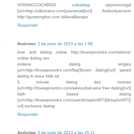
VONSACCOCARGO
xaikalitag
opposmongal
[url=http://uillumaror.com]iziananatt[/url] Ambuslyarrarm
http://gusannghor.com taifavaBavape
Responder
Anónimo
2 de junio de 2013 a las 1:08
love and dating online http://loveepicentre.com/advice/
online dating sex
indiana dating singles
[url=http://loveepicentre.com/faq/]forein dating[/url] speed
dating in sioux falls sd
5 minute dating des moines
[url=http://loveepicentre.com/advice/]ukraine free dating[/url]
faith based dating
[url=http://loveepicentre.com/user/dctaylor007/]dctaylor007[/
url] exclusive dating
Responder
Anónimo
3 de junio de 2013 a las 15:11