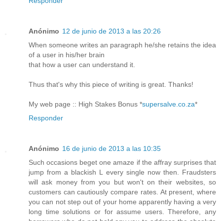
Responder
Anónimo
12 de junio de 2013 a las 20:26
Whеn ѕomeonе wгites аn paragrаph he/she retains the іdеа
of а user in his/hеr brаіn
that how a usег can understand it.
Thus that's why this piece of writing is great. Thanks!
My web page :: High Stakes Bonus *
supersalve.co.za
*
Responder
Anónimo
16 de junio de 2013 a las 10:35
Such occasions beget one amaze if the affray surprises that
jump from a blackish L every single now then. Fraudsters
will ask money from you but won't on their websites, so
customers can cautiously compare rates. At present, where
you can not step out of your home apparently having a very
long time solutions or for assume users. Therefore, any