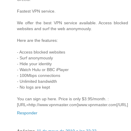
Fastest VPN service.
We offer the best VPN service available. Access blocked
websites and surf the web anonymously.
Here are the features:
- Access blocked websites
- Surf anonymously
- Hide your identity
- Watch Hulu or BBC iPlayer
- 100Mbps connections
- Unlimited bandwidth
- No logs are kept
You can sign up here. Price is only $3.95/month. :
[URL=http://www.vpnmaster.com]www.vpnmaster.com[/URL]
Responder
Anónimo
11 de mayo de 2010 a las 22:22