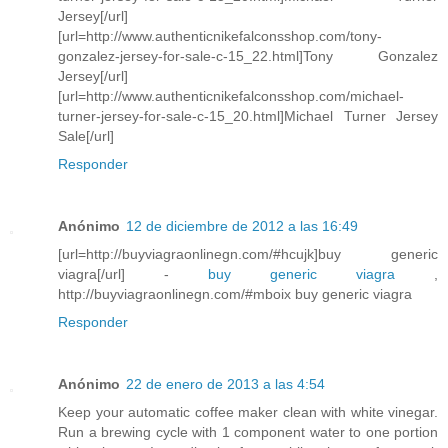
Jersey[/url]
[url=http://www.authenticnikefalconsshop.com/tony-
gonzalez-jersey-for-sale-c-15_22.html]Tony Gonzalez
Jersey[/url]
[url=http://www.authenticnikefalconsshop.com/michael-
turner-jersey-for-sale-c-15_20.html]Michael Turner Jersey
Sale[/url]
Responder
Anónimo
12 de diciembre de 2012 a las 16:49
[url=http://buyviagraonlinegn.com/#hcujk]buy generic
viagra[/url] -
buy generic viagra
,
http://buyviagraonlinegn.com/#mboix buy generic viagra
Responder
Anónimo
22 de enero de 2013 a las 4:54
Keep your automatic coffee maker clean with white vinegar.
Run a brewing cycle with 1 component water to one portion