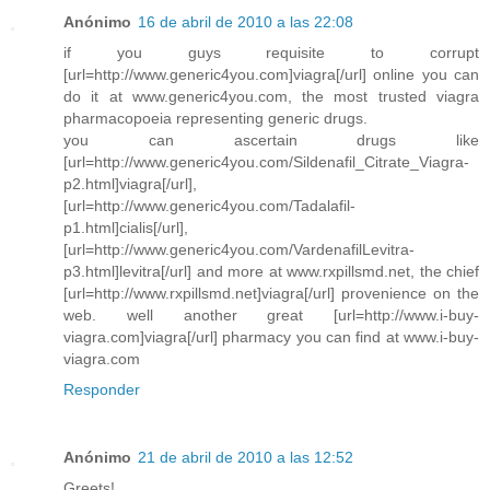
Anónimo
16 de abril de 2010 a las 22:08
if you guys requisite to corrupt
[url=http://www.generic4you.com]viagra[/url] online you can
do it at www.generic4you.com, the most trusted viagra
pharmacopoeia representing generic drugs.
you can ascertain drugs like
[url=http://www.generic4you.com/Sildenafil_Citrate_Viagra-
p2.html]viagra[/url],
[url=http://www.generic4you.com/Tadalafil-
p1.html]cialis[/url],
[url=http://www.generic4you.com/VardenafilLevitra-
p3.html]levitra[/url] and more at www.rxpillsmd.net, the chief
[url=http://www.rxpillsmd.net]viagra[/url] provenience on the
web. well another great [url=http://www.i-buy-
viagra.com]viagra[/url] pharmacy you can find at www.i-buy-
viagra.com
Responder
Anónimo
21 de abril de 2010 a las 12:52
Greets!