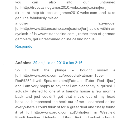
you can also into our untrained
[url=http://freecasinogames2010.webs.com]casino[/url]
direct at http://freecasinogames2010.webs.com and take
genuine fabulously misled !
another late-model
[url=http://www.ttittancasino.com]casino[/url] spiele within an
eyelash of is www.ttittancasino.com , rather than of german
gamblers, get unrestrained online casino bonus.
Responder
Anónimo
29 de julio de 2010 a las 2:16
So I took the plunge -- bought myself a
[url=http://www.ordio.com.au/products/Fatman-iTube-
Red%252di-with-Speakers.html]Fatman iTube Red i[/url]
and I am very happy to say that I am pleasantly surprised. I
actually listened to one at a friend's house a few months
back and just couldn't get that music out of my head
because it impressed the heck out of me. I searched online
everywhere I could think of for a great deal and finally found
it at [url=http://www.ordio.com.au]Ordio[/url] in Westfield
Bondi Junction. I telephoned them first and asked a bunch