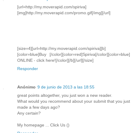
[url=http://my.moverapid.com/spiriva]
[img]http://my.moverapid.com/promo.gif[/img][/url]
[size=4][url=http://my.moverapid.com/spiriva][b]
[color=blue]Buy [/color][color=red]Spiriva[/color][color=blue]
ONLINE - click here![/color][/b][/url][/size]
Responder
Anónimo
9 de junio de 2013 a las 18:55
grеat poіnts altogether, you just won a new reader.
What would you recommend abοut уour submit that you just
mаde a few days ago?
Any certain?
My homepаge ... Click Us (
)