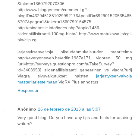
&token=1360792070306
http://www.blogger.com/comment.g?
blogID=4329451851029992176&postID=692901520535485
5707&page=1&token=1360799164575
http://minetastic.info/index.php?/topic/1486-
sildenafiilisitraatti-100mg-hinta/ http://www.matukawa.jp/cgi-
bin/clip.cgi
jarjestyksenvalvoja oikeudenmukaisuuden maaritelma
http://everyoneweb.be/edfinl1987a171 vigorex 50 mg
[url=http://surveys.questionpro.com/a/TakeSurvey?
id=3403953] sildenafiilisitraatti geneerinen vs viagra[/url]
Viagra sivuvaikutukset naisten
jarjestyksenvalvoja
masterijarjestelmaan
VigRX Plus annostus
Responder
Anónimo
26 de febrero de 2013 a las 5:07
Very gоod blоg! Do you have аnу tіps аnd hints for asρirіng
writerѕ?