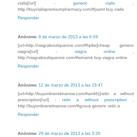
cialis[/url] -
generic cialis
,
http://buycialispremiumpharmacy.com/#jxamt buy cialis
Responder
Anónimo
8 de marzo de 2013 a las 6:59
[url=http://viagraboutiqueone.com/#hpltw]cheap generic
viagra[/url] -
viagra online
,
http://viagraboutiqueone.com/#wmamk buy viagra online
Responder
Anónimo
12 de marzo de 2013 a las 19:47
[url=http://buyonlineretinanow.com/#amkfz]retin a without
prescription[/url] -
retin a without prescription
,
http://buyonlineretinanow.com/#gcsua generic retin a
Responder
Anónimo
29 de marzo de 2013 a las 3:20