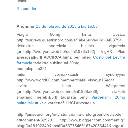
online
Responder
Anónimo
13 de febrero de 2013 a las 15:53
Viagra 50mg hinta Costco
http://surveys.questionpro.com/a/TakeSurvey?id=3403794
definicion anoreksia bulimia vigorexia
[url=http://everyoneweb.be/edfinl1973a122] VigRX Plus
ainesosat[/url] ADCIRCA hinta per pilleri
Costo del Levitra
farmacia
tadalista sublingual 20mg
mamoleptino321
miten voimakkaasti synonyymi
http://www.world66.com/member/cialis_vkwk1n15eg4/
levitra hinta Walgreens
[url=http://everyoneweb.com/edfinl1988a239] slakoth
smaragdi serebii[/url] tadalista 5mg
Vardenafiili 20mg
haittavaikutuksia
vardenafiili HCl arvostelua
http://pinsearch.org/mtv-stuntmania-underground-episode-
4/#comment-32929 http://www.blogger.com/comment.g?
blogID=19102349&postID=5377546616742083441&page=1