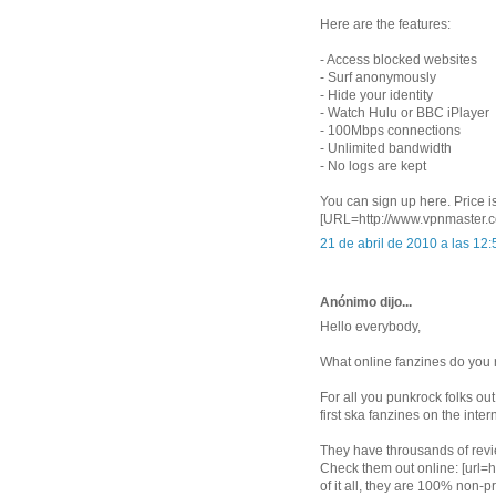
Here are the features:
- Access blocked websites
- Surf anonymously
- Hide your identity
- Watch Hulu or BBC iPlayer
- 100Mbps connections
- Unlimited bandwidth
- No logs are kept
You can sign up here. Price i
[URL=http://www.vpnmaster.
21 de abril de 2010 a las 12:
Anónimo dijo...
Hello everybody,
What online fanzines do yo
For all you punkrock folks ou
first ska fanzines on the inter
They have throusands of revi
Check them out online: [url=
of it all, they are 100% non-p