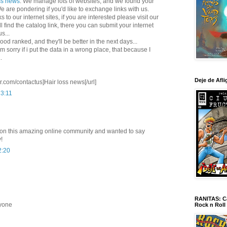
ss news
. We manage lots of websites, and we found your
 We are pondering if you'd like to exchange links with us.
s to our internet sites, if you are interested please visit our
ll find the catalog link, there you can submit your internet
s...
od ranked, and they'll be better in the next days...
 sorry if i put the data in a wrong place, that because I
.
Deje de Afli
.com/contactus]Hair loss news[/url]
23:11
ed on this amazing online community and wanted to say
!
2:20
RANITAS: Ca
ryone
Rock n Roll