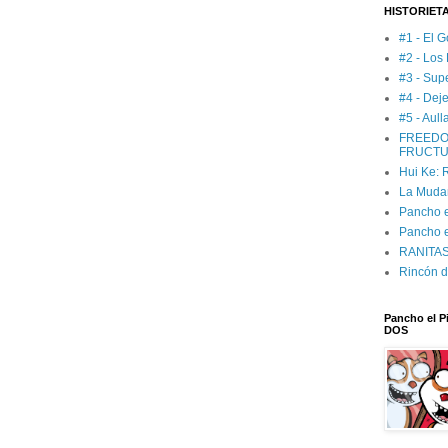
HISTORIET
#1 - El G
#2 - Los
#3 - Sup
#4 - Deje
#5 - Aul
FREEDO
FRUCTU
Hui Ke:
La Muda
Pancho el
Pancho e
RANITAS:
Rincón d
Pancho el Pi
DOS