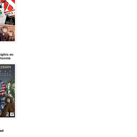
ights en
tuoxia
dad