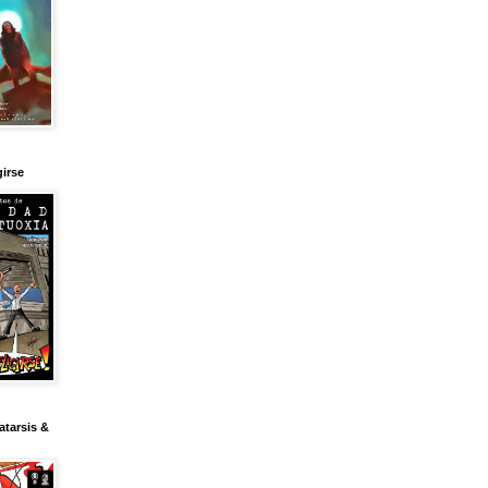
girse
tarsis &