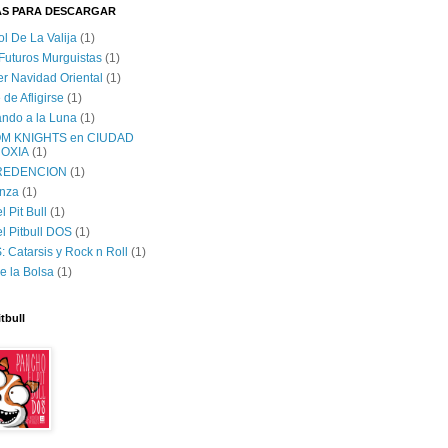
AS PARA DESCARGAR
ol De La Valija
(1)
 Futuros Murguistas
(1)
er Navidad Oriental
(1)
 de Afligirse
(1)
lando a la Luna
(1)
M KNIGHTS en CIUDAD
OXIA
(1)
 REDENCION
(1)
nza
(1)
 Pit Bull
(1)
l Pitbull DOS
(1)
 Catarsis y Rock n Roll
(1)
e la Bolsa
(1)
tbull