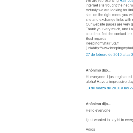
We are representing
Hair Lo
internet site trought the net.
Actualy we are looking for link
site, on the right menu you wi
site and exchange links with u
Our website pages are very go
Thank you very much, and I am
could not find the contact link.
Best regards
Keepingmyhair Staff.
[url=http://www.keepingmyhair
27 de febrero de 2010 a las 
Anónimo dijo...
Hi everyone, I just register
aloha! Have a impressive day
13 de marzo de 2010 a las 2
Anónimo dijo...
Hello everyone!
I just wanted to say hi to eve
Adios