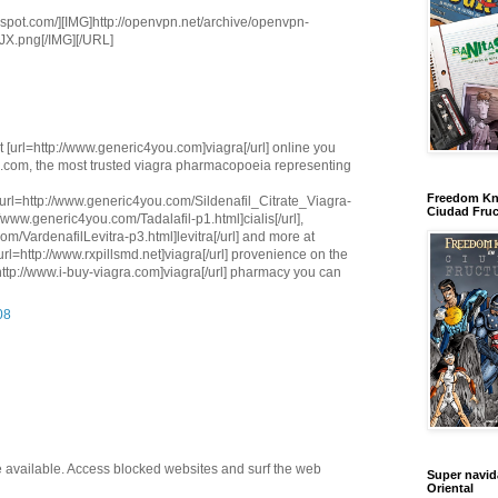
gspot.com/][IMG]http://openvpn.net/archive/openvpn-
X.png[/IMG][/URL]
pt [url=http://www.generic4you.com]viagra[/url] online you
.com, the most trusted viagra pharmacopoeia representing
Freedom Kn
[url=http://www.generic4you.com/Sildenafil_Citrate_Viagra-
Ciudad Fruc
://www.generic4you.com/Tadalafil-p1.html]cialis[/url],
om/VardenafilLevitra-p3.html]levitra[/url] and more at
url=http://www.rxpillsmd.net]viagra[/url] provenience on the
http://www.i-buy-viagra.com]viagra[/url] pharmacy you can
08
e available. Access blocked websites and surf the web
Super navi
Oriental