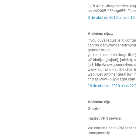
[URL=http://thegroceries.blo
users/2005-05/pngd55nFojmJ
6 de abril de 2010 a las 5:10
Anónimo dijo...
if you guys requisite to corru
can do it at www.generic4you
generic drugs.
you can ascertain drugs like 
p2.html]viagra[/url], [url=http
[url=http://www.generic4you.c
www.rxpillsmd.net, the chief [
web. well another great [url=
find at www.i-buy-viagra.com
16 de abril de 2010 a las 22:
Anónimo dijo...
Greets!
Fastest VPN service.
We offer the best VPN servic
anonymously.