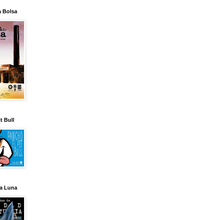
a Bolsa
t Bull
la Luna