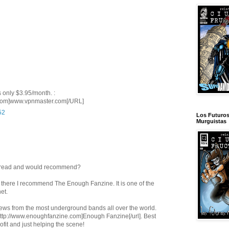
s only $3.95/month. :
com]www.vpnmaster.com[/URL]
52
Los Futuro
Murguistas
u read and would recommend?
t there I recommend The Enough Fanzine. It is one of the
net.
ews from the most underground bands all over the world.
http://www.enoughfanzine.com]Enough Fanzine[/url]. Best
rofit and just helping the scene!