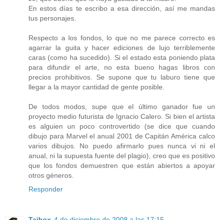
En estos días te escribo a esa dirección, así me mandas
tus personajes.
Respecto a los fondos, lo que no me parece correcto es
agarrar la guita y hacer ediciones de lujo terriblemente
caras (como ha sucedido). Si el estado esta poniendo plata
para difundir el arte, no esta bueno hagas libros con
precios prohibitivos. Se supone que tu laburo tiene que
llegar a la mayor cantidad de gente posible.
De todos modos, supe que el último ganador fue un
proyecto medio futurista de Ignacio Calero. Si bien el artista
es alguien un poco controvertido (se dice que cuando
dibujo para Marvel el anual 2001 de Capitán América calco
varios dibujos. No puedo afirmarlo pues nunca vi ni el
anual, ni la supuesta fuente del plagio), creo que es positivo
que los fondos demuestren que están abiertos a apoyar
otros géneros.
Responder
Taibox
4 de diciembre de 2008 a las 17:15