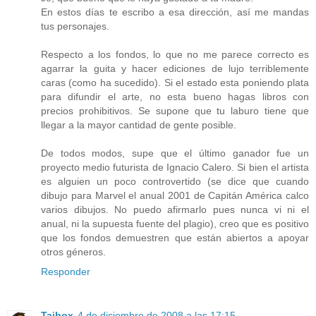
En estos días te escribo a esa dirección, así me mandas
tus personajes.
Respecto a los fondos, lo que no me parece correcto es
agarrar la guita y hacer ediciones de lujo terriblemente
caras (como ha sucedido). Si el estado esta poniendo plata
para difundir el arte, no esta bueno hagas libros con
precios prohibitivos. Se supone que tu laburo tiene que
llegar a la mayor cantidad de gente posible.
De todos modos, supe que el último ganador fue un
proyecto medio futurista de Ignacio Calero. Si bien el artista
es alguien un poco controvertido (se dice que cuando
dibujo para Marvel el anual 2001 de Capitán América calco
varios dibujos. No puedo afirmarlo pues nunca vi ni el
anual, ni la supuesta fuente del plagio), creo que es positivo
que los fondos demuestren que están abiertos a apoyar
otros géneros.
Responder
Taibox
4 de diciembre de 2008 a las 17:15