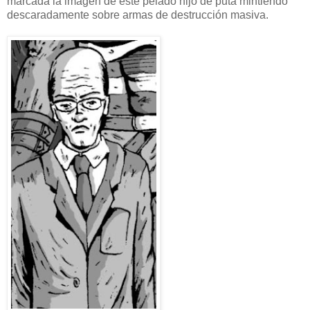
marcada la imagen de este pelado hijo de puta mintiendo
descaradamente sobre armas de destrucción masiva.