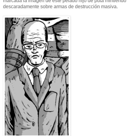
marcada la imagen de este pelado hijo de puta mintiendo
descaradamente sobre armas de destrucción masiva.