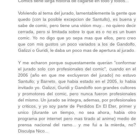
Comics tiene larga historia de cagarse en todo y todos...
Volviendo al tema del jurado, lamentablemente la gente que
quedo (con la posible excepcion de Santullo), es buena y
sabe de comic, pero tiene una vision muy... no quiero decir
cerrada, pero si limitada sobre lo que es o no es un buen
comic. Yo no digo que yo sepa mas que ellos, pero creo
que con mis gustos un poco variados a los de Gandolfo,
Galizzi o Guridi, le daba un poco mas de apertura al jurado.
Y me echaron porque supuestamente querian "conformar
el jurado solo con profesionales del comic", cuando en el
2006 (año en que me excluyeron del jurado) no estuvo
Santullo; y Barreto, que habia estado en el 2005, lo habia
invitado yo. Galizzi, Guridi y Gandolfo son grandes cultores
y promotores del comic, pero nunca fueron profesionales
del mismo. Un jurado se integra, ademas, por profesionales
y criticos, y yo soy parte de Perdidos En El Eter, primer y
unico (durante un tiempo, no sea ahora, habia otro
programa por internet pero mas tirado al anime) medio de
prensa nacional del ramo... y me fui a la mierda, no?
Disculpa Nico...