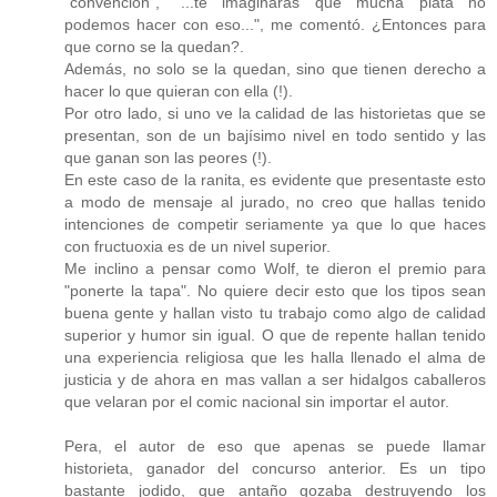
"convención", "...te imaginarás que mucha plata no
podemos hacer con eso...", me comentó. ¿Entonces para
que corno se la quedan?.
Además, no solo se la quedan, sino que tienen derecho a
hacer lo que quieran con ella (!).
Por otro lado, si uno ve la calidad de las historietas que se
presentan, son de un bajísimo nivel en todo sentido y las
que ganan son las peores (!).
En este caso de la ranita, es evidente que presentaste esto
a modo de mensaje al jurado, no creo que hallas tenido
intenciones de competir seriamente ya que lo que haces
con fructuoxia es de un nivel superior.
Me inclino a pensar como Wolf, te dieron el premio para
"ponerte la tapa". No quiere decir esto que los tipos sean
buena gente y hallan visto tu trabajo como algo de calidad
superior y humor sin igual. O que de repente hallan tenido
una experiencia religiosa que les halla llenado el alma de
justicia y de ahora en mas vallan a ser hidalgos caballeros
que velaran por el comic nacional sin importar el autor.
Pera, el autor de eso que apenas se puede llamar
historieta, ganador del concurso anterior. Es un tipo
bastante jodido, que antaño gozaba destruyendo los