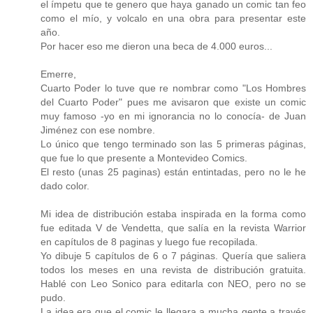
el ímpetu que te genero que haya ganado un comic tan feo
como el mío, y volcalo en una obra para presentar este
año.
Por hacer eso me dieron una beca de 4.000 euros...
Emerre,
Cuarto Poder lo tuve que re nombrar como "Los Hombres
del Cuarto Poder" pues me avisaron que existe un comic
muy famoso -yo en mi ignorancia no lo conocía- de Juan
Jiménez con ese nombre.
Lo único que tengo terminado son las 5 primeras páginas,
que fue lo que presente a Montevideo Comics.
El resto (unas 25 paginas) están entintadas, pero no le he
dado color.
Mi idea de distribución estaba inspirada en la forma como
fue editada V de Vendetta, que salía en la revista Warrior
en capítulos de 8 paginas y luego fue recopilada.
Yo dibuje 5 capítulos de 6 o 7 páginas. Quería que saliera
todos los meses en una revista de distribución gratuita.
Hablé con Leo Sonico para editarla con NEO, pero no se
pudo.
La idea era que el comic le llegara a mucha gente a través