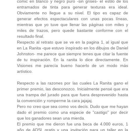
comic en blanco y negro puro -sin grises- el estilo de los
entramados de tinta para generar texturas era ideal.
Obviamente no llegue a su nivel. El tipo es capaz de
generar efectos espectaculares con unas pocas líneas,
mientras que yo tuve que llenar las páginas con miles y
miles de trazos, pero quede bastante conforme con el
resultado final.
Respecto al retrato que se ve en la pagina 1, al igual que
en La Ranita -que estuvo inspirado en los dibujos de Daniel
Johnston- me parece que siempre tenes que citar la fuente
de tu inspiración. En la ranita lo dice directamente. En
Visiones me parecía bueno hacerlo de un modo más
artístico.
Respecto a las razones por las cuales La Ranita gano el
primer premio, las desconozco. Inicialmente pensé que era
una trampa del jurado para que fuera desprevenido hasta
la convención y romperme la cara jajajaj.
Pero no creo que sea como vos decís. Dudo que me hayan
dado el premio como una especie de "castigo" por decir
que los ganadores sean una mierda.
El premio que me dieron fue una beca de 4.000 euros, 1
año de ADSL gratis y una invitación para un taller en la