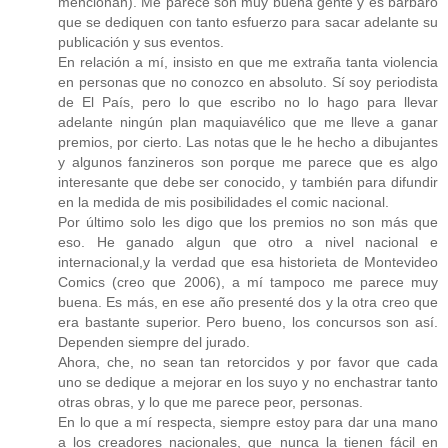
mencionan). Me parece son muy buena gente y es bárbaro
que se dediquen con tanto esfuerzo para sacar adelante su
publicación y sus eventos.
En relación a mí, insisto en que me extraña tanta violencia
en personas que no conozco en absoluto. Sí soy periodista
de El País, pero lo que escribo no lo hago para llevar
adelante ningún plan maquiavélico que me lleve a ganar
premios, por cierto. Las notas que le he hecho a dibujantes
y algunos fanzineros son porque me parece que es algo
interesante que debe ser conocido, y también para difundir
en la medida de mis posibilidades el comic nacional.
Por último solo les digo que los premios no son más que
eso. He ganado algun que otro a nivel nacional e
internacional,y la verdad que esa historieta de Montevideo
Comics (creo que 2006), a mí tampoco me parece muy
buena. Es más, en ese año presenté dos y la otra creo que
era bastante superior. Pero bueno, los concursos son así.
Dependen siempre del jurado.
Ahora, che, no sean tan retorcidos y por favor que cada
uno se dedique a mejorar en los suyo y no enchastrar tanto
otras obras, y lo que me parece peor, personas.
En lo que a mí respecta, siempre estoy para dar una mano
a los creadores nacionales, que nunca la tienen fácil en