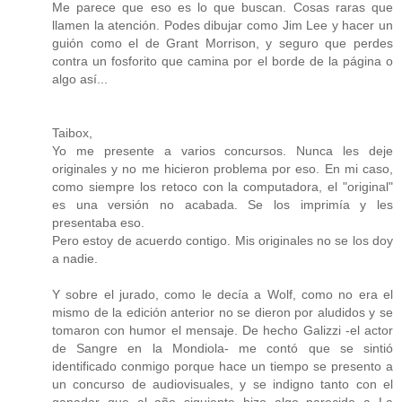
Me parece que eso es lo que buscan. Cosas raras que
llamen la atención. Podes dibujar como Jim Lee y hacer un
guión como el de Grant Morrison, y seguro que perdes
contra un fosforito que camina por el borde de la página o
algo así...
Taibox,
Yo me presente a varios concursos. Nunca les deje
originales y no me hicieron problema por eso. En mi caso,
como siempre los retoco con la computadora, el "original"
es una versión no acabada. Se los imprimía y les
presentaba eso.
Pero estoy de acuerdo contigo. Mis originales no se los doy
a nadie.
Y sobre el jurado, como le decía a Wolf, como no era el
mismo de la edición anterior no se dieron por aludidos y se
tomaron con humor el mensaje. De hecho Galizzi -el actor
de Sangre en la Mondiola- me contó que se sintió
identificado conmigo porque hace un tiempo se presento a
un concurso de audiovisuales, y se indigno tanto con el
ganador que al año siguiente hizo algo parecido a La