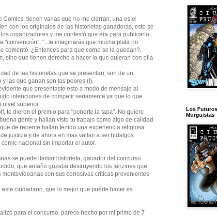
Comics, tienen varias que no me cierran; una es el
n con los originales de las historietas ganadoras, esto se
 los organizadores y me contestó que era para publicarlo
 la "convención", "...te imaginarás que mucha plata no
me comentó. ¿Entonces para que corno se la quedan?.
, sino que tienen derecho a hacer lo que quieran con ella
lidad de las historietas que se presentan, son de un
o y las que ganan son las peores (!).
s evidente que presentaste esto a modo de mensaje al
enido intenciones de competir seriamente ya que lo que
 nivel superior.
Los Futuro
, te dieron el premio para "ponerte la tapa". No quiere
Murguistas
 buena gente y hallan visto tu trabajo como algo de calidad
 que de repente hallan tenido una experiencia religiosa
 de justicia y de ahora en mas vallan a ser hidalgos
 comic nacional sin importar el autor.
enas se puede llamar historieta, ganador del concurso
e jodido, que antaño gozaba destruyendo los fanzines que
 montevideanas con sus corrosivas criticas provenientes
e este ciudadano, que lo mejor que puede hacer es
realizó para el concurso, parece hecho por mi primo de 7