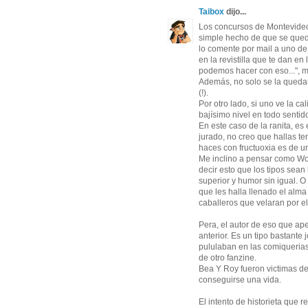
Taibox
dijo...
Los concursos de Montevideo 
simple hecho de que se quede
lo comente por mail a uno de
en la revistilla que te dan en
podemos hacer con eso...", 
Además, no solo se la quedan
(!).
Por otro lado, si uno ve la ca
bajísimo nivel en todo sentid
En este caso de la ranita, e
jurado, no creo que hallas t
haces con fructuoxia es de un
Me inclino a pensar como Wolf
decir esto que los tipos sean
superior y humor sin igual. O
que les halla llenado el alma
caballeros que velaran por el
Pera, el autor de eso que ap
anterior. Es un tipo bastant
pululaban en las comiquerias
de otro fanzine.
Bea Y Roy fueron victimas d
conseguirse una vida.
El intento de historieta que 