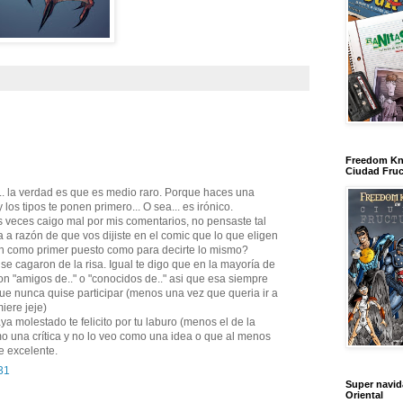
Freedom Kn
Ciudad Fruc
... la verdad es que es medio raro. Porque haces una
los tipos te ponen primero... O sea... es irónico.
 veces caigo mal por mis comentarios, no pensaste tal
 a razón de que vos dijiste en el comic que lo que eligen
on como primer puesto como para decirte lo mismo?
cagaron de la risa. Igual te digo que en la mayoría de
on "amigos de.." o "conocidos de.." asi que esa siempre
 que nunca quise participar (menos una vez que queria ir a
iere jeje)
ya molestado te felicito por tu laburo (menos el de la
mo una crítica y no lo veo como una idea o que al menos
e excelente.
31
Super navi
Oriental