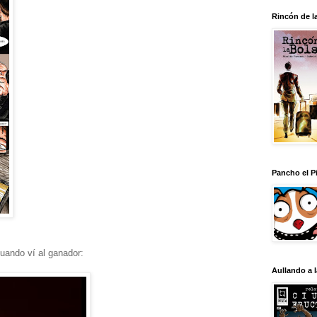
Rincón de l
Pancho el Pi
uando ví al ganador:
Aullando a 