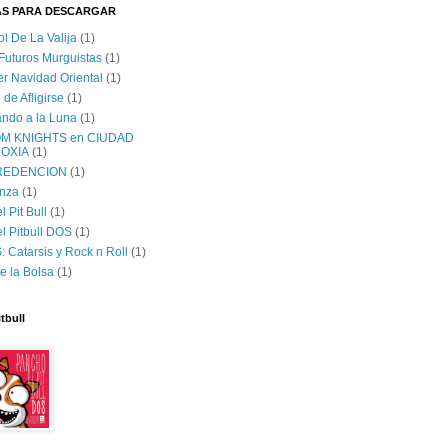
AS PARA DESCARGAR
ol De La Valija
(1)
 Futuros Murguistas
(1)
er Navidad Oriental
(1)
 de Afligirse
(1)
lando a la Luna
(1)
M KNIGHTS en CIUDAD
OXIA
(1)
 REDENCION
(1)
nza
(1)
 Pit Bull
(1)
l Pitbull DOS
(1)
 Catarsis y Rock n Roll
(1)
e la Bolsa
(1)
tbull