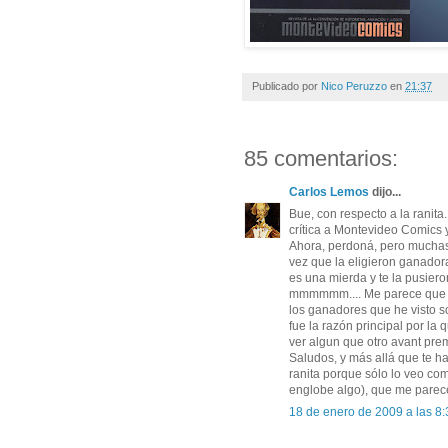
Publicado por
Nico Peruzzo
en
21:37
85 comentarios:
Carlos Lemos
dijo...
Bue, con respecto a la ranita
crítica a Montevideo Comics y 
Ahora, perdoná, pero muchas
vez que la eligieron ganadora
es una mierda y te la pusier
mmmmmm.... Me parece que se 
los ganadores que he visto s
fue la razón principal por la
ver algun que otro avant prem
Saludos, y más allá que te ha
ranita porque sólo lo veo co
englobe algo), que me parec
18 de enero de 2009 a las 8: