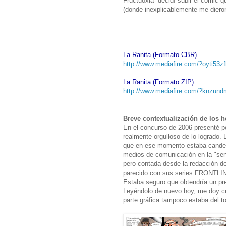
Fructuoxia- decidí subir el comic
(donde inexplicablemente me dieron
La Ranita (Formato CBR)
http://www.mediafire.com/?oyti53z
La Ranita (Formato ZIP)
http://www.mediafire.com/?knzun
Breve contextualización de los 
En el concurso de 2006 presenté p
realmente orgulloso de lo logrado. 
que en ese momento estaba candent
medios de comunicación en la "sens
pero contada desde la redacción de 
parecido con sus series FRONTLIN
Estaba seguro que obtendría un pre
Leyéndolo de nuevo hoy, me doy cue
parte gráfica tampoco estaba del t