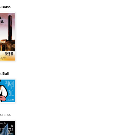
a Bolsa
t Bull
la Luna