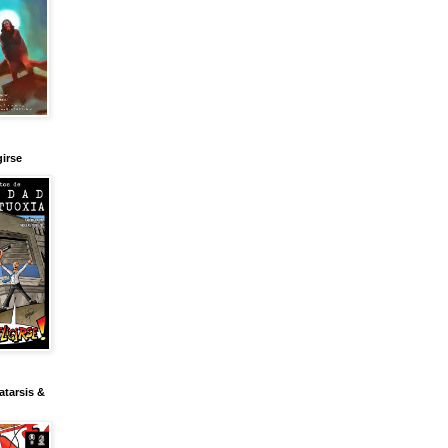
girse
tarsis &