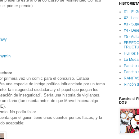
 que presente este año al concurso de Montevideo Comics
HISTORIET
 el primer premio).
#1 - El G
#2 - Los
#3 - Sup
#4 - Deje
#5 - Aul
fhwy
FREEDO
FRUCTU
Hui Ke:
dmymin
La Muda
Pancho el
Pancho e
hechos:
or primera vez un comic para el concurso. Estaba
RANITAS:
Era una especie de intriga política influenciada por un tema
Rincón d
e: la inseguridad ciudadana y el papel que juegan los
ación de inseguridad". Sería una historia de vigilantes,
Pancho el Pi
un diario (fue escrita antes de que Marvel hiciera algo
DOS
E).
mio. No podía fallar.
nta que el guión tiene unos cuantos puntos flacos, y la
odo aceptable: