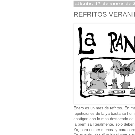
sábado, 17 de enero de 
REFRITOS VERAN
Enero es un mes de refritos. En me
repeticiones de la ya bastante horri
castigan con lo mas destacado del 
la premisa literalmente, solo debería
Yo, para no ser menos -y para gana