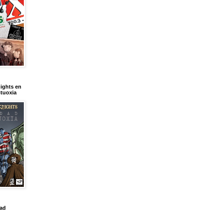
ights en
tuoxia
dad