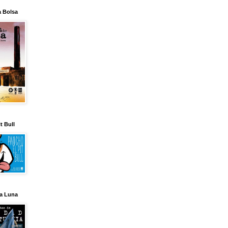
a Bolsa
t Bull
la Luna