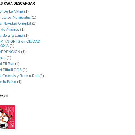
AS PARA DESCARGAR
ol De La Valija
(1)
 Futuros Murguistas
(1)
er Navidad Oriental
(1)
 de Afligirse
(1)
lando a la Luna
(1)
M KNIGHTS en CIUDAD
OXIA
(1)
 REDENCION
(1)
nza
(1)
 Pit Bull
(1)
l Pitbull DOS
(1)
 Catarsis y Rock n Roll
(1)
e la Bolsa
(1)
tbull