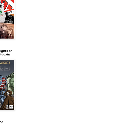
ights en
tuoxia
dad