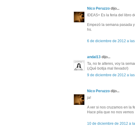
Nico Peruzzo
dijo...
IDEAS+ Es la feria del libro
Empezó la semana pasada y es
hs.
6 de diciembre de 2012 a las
andal13
dijo...
Ta, no te alteres, voy la sem
(¡Qué botija mal llevado!)
9 de diciembre de 2012 a las
Nico Peruzzo
dijo...
ja!
A ver si nos cruzamos en la fe
Hace pila que no nos vemos
10 de diciembre de 2012 a l