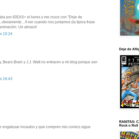
a por IDEAS+ el lunes y me cruce con "Deje de
, obviamente... A ver cuando nos juntamos (la tipica frase
animación. Un abrazo!
as 10:24
Deje de Afli
Bears Brain y J.J. Watt no entraron a mi blog porque son
as 16:43
RANITAS: Ca
Rock n Roll
e engatusar incautos y que compren mis comics sigue