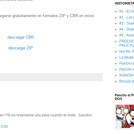
HISTORIET
#1 - El G
arse gratuitamente en formatos ZIP y CBR en estos
#2 - Los
#3 - Sup
#4 - Deje
#5 - Aul
descargar CBR
FREEDO
FRUCTU
descargar ZIP
Hui Ke:
La Muda
Pancho el
Pancho e
RANITAS:
Rincón d
Pancho el Pi
DOS
as+?Si no reservame una para cuando te visite...Saludos
 3:06