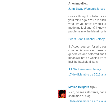
Anónimo dijo...
John Elway Women's Jersey
Once a thought or belief is e
your mind againYou are fulfil
your joy, you aren't giving 
made me feel angry? I know w
problems may be blessings i
Bears Brian Urlacher Jersey
3- Accept yourself for who you
commercial success, these pr
generated and selected and t
ideas will not be wasted It's
just the basketball fans
J.J. Watt Women's Jersey
17 de diciembre de 2012 a la
Matías Bergara
dijo...
Nico, no seas atorrante, pon
spammeó el blog...
18 de diciembre de 2012 a la