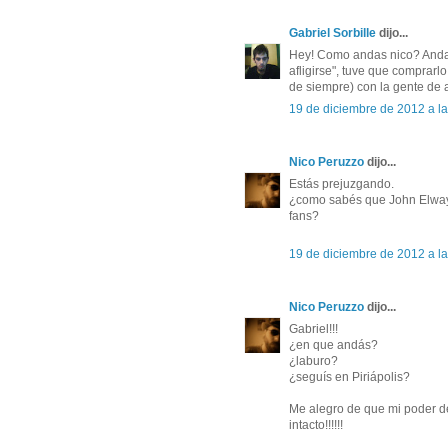
Gabriel Sorbille
dijo...
Hey! Como andas nico? Andab
afligirse", tuve que comprarlo
de siempre) con la gente de 
19 de diciembre de 2012 a l
Nico Peruzzo
dijo...
Estás prejuzgando.
¿como sabés que John Elway, 
fans?
19 de diciembre de 2012 a l
Nico Peruzzo
dijo...
Gabriel!!!
¿en que andás?
¿laburo?
¿seguís en Piriápolis?
Me alegro de que mi poder d
intacto!!!!!!