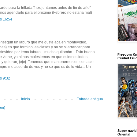
rde para la trillada "nos juntamos antes de fin de año"
mos agendarlo para el próximo (Febrero no estaría mal)
as 16:54
conseguir un laburo que me guste aca en montevideo,
rnes) en que termino las clases y no se si arrancar para
tevideo por tema laburo... mucho quilombo... Esta buena
Freedom Kn
e viene, ya ni nos molestemos en que estemos todos,
Ciudad Fruc
y quieran, jejej. Tenemos que mantenernos en contacto
pre me acuerdo de vos y no se que es de tu vida... Un
s 9:32
Inicio
Entrada antigua
om)
Super navi
Oriental