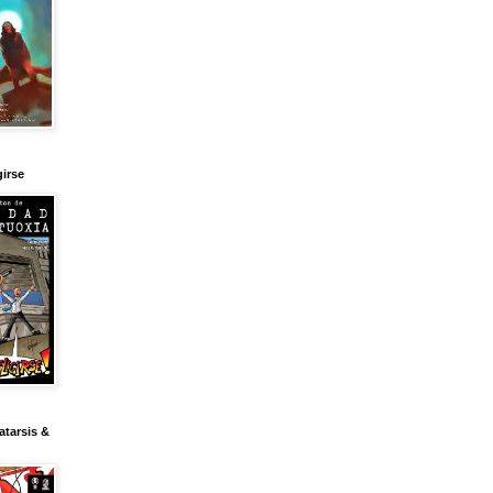
girse
tarsis &