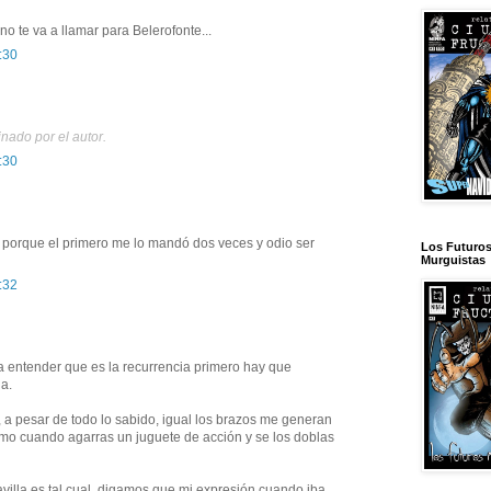
no te va a llamar para Belerofonte...
:30
nado por el autor.
:30
 porque el primero me lo mandó dos veces y odio ser
Los Futuro
Murguistas
:32
a entender que es la recurrencia primero hay que
ia.
 a pesar de todo lo sabido, igual los brazos me generan
mo cuando agarras un juguete de acción y se los doblas
avilla es tal cual, digamos que mi expresión cuando iba