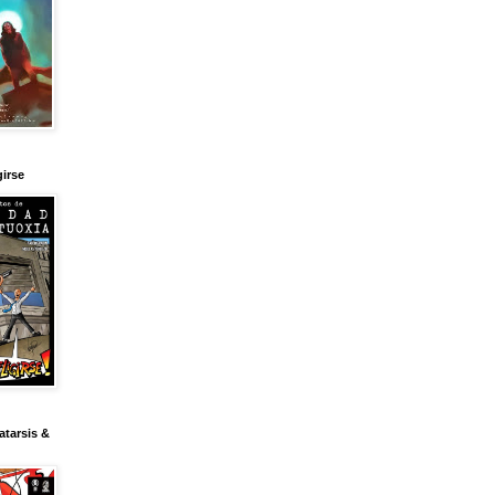
girse
tarsis &