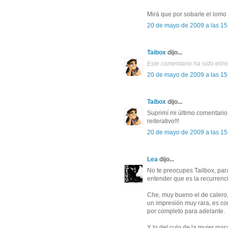
Mirá que por sobarle el lomo 
20 de mayo de 2009 a las 15
Taibox
dijo...
Este comentario ha sido elimi
20 de mayo de 2009 a las 15
Taibox
dijo...
Suprimí mi último comentario
reiterativo!!!
20 de mayo de 2009 a las 15
Lea
dijo...
No te preocupes Tailbox, par
entender que es la recurrenc
Che, muy bueno el de calero,
un impresión muy rara, es co
por completo para adelante.
Y lo del culo de la mujer mar