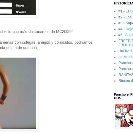
HISTORIET
#1 - El G
#2 - Los
#3 - Sup
#4 - Deje
ender- lo que más destacamos de MC2009?
#5 - Aul
FREEDO
amenas con colegas, amigos y conocidos, podríamos
FRUCTU
ada del fin de semana:
Hui Ke:
La Muda
Pancho el
Pancho e
RANITAS:
Rincón d
Pancho el Pi
DOS