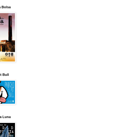
a Bolsa
t Bull
la Luna