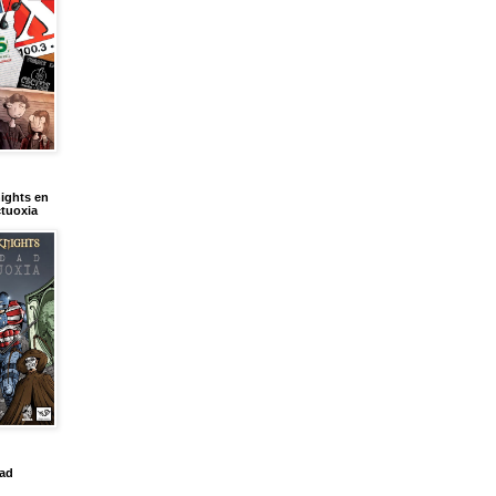
ights en
tuoxia
dad