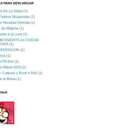
AS PARA DESCARGAR
ol De La Valija
(1)
 Futuros Murguistas
(1)
er Navidad Oriental
(1)
 de Afligirse
(1)
lando a la Luna
(1)
M KNIGHTS en CIUDAD
OXIA
(1)
 REDENCION
(1)
nza
(1)
 Pit Bull
(1)
l Pitbull DOS
(1)
 Catarsis y Rock n Roll
(1)
e la Bolsa
(1)
tbull