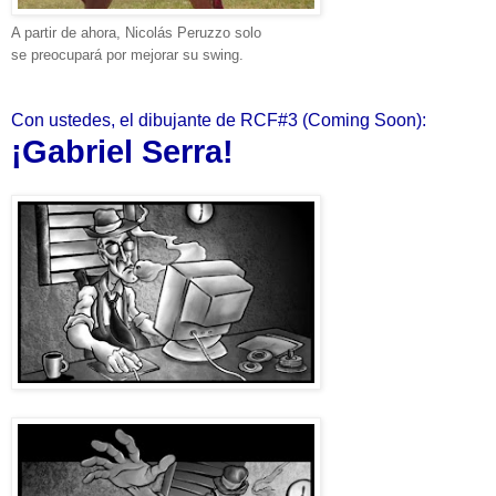
A partir de ahora, Nicolás Peruzzo solo
se
preocupará
por mejorar su swing.
Con ustedes, el dibujante de RCF#3 (Coming Soon):
¡Gabriel Serra!