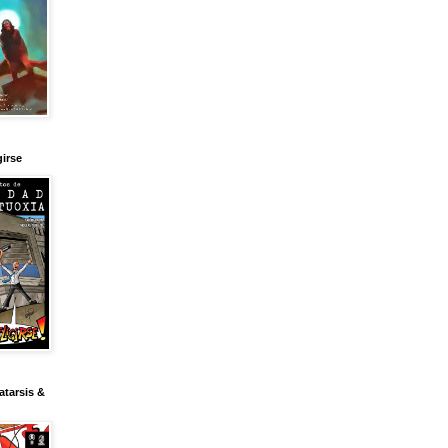
girse
tarsis &