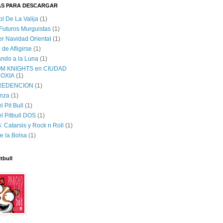
AS PARA DESCARGAR
ol De La Valija
(1)
 Futuros Murguistas
(1)
er Navidad Oriental
(1)
 de Afligirse
(1)
lando a la Luna
(1)
M KNIGHTS en CIUDAD
OXIA
(1)
 REDENCION
(1)
nza
(1)
 Pit Bull
(1)
l Pitbull DOS
(1)
 Catarsis y Rock n Roll
(1)
e la Bolsa
(1)
tbull