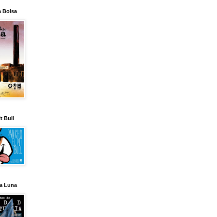
a Bolsa
t Bull
la Luna