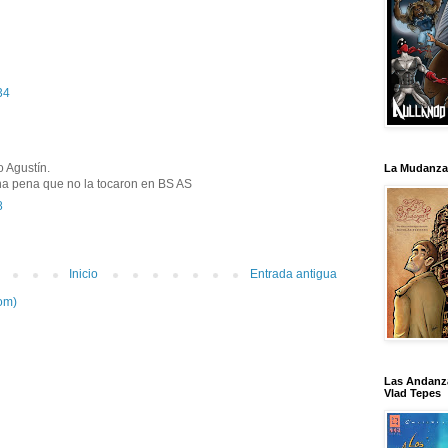
34
o Agustín.
La Mudanza
Una pena que no la tocaron en BS AS
8
Inicio
Entrada antigua
om)
Las Andanz
Vlad Tepes