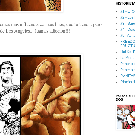
HISTORIET
#1 - El G
#2 - Los
emos mas influencia con sus hijos, que tu tiene... pero
#3 - Sup
 de Los Angeles...
Juana's adiccion!!!!
#4 - Deje
#5 - Aul
FREEDO
FRUCTU
Hui Ke:
La Muda
Pancho el
Pancho e
RANITAS:
Rincón d
Pancho el Pi
DOS