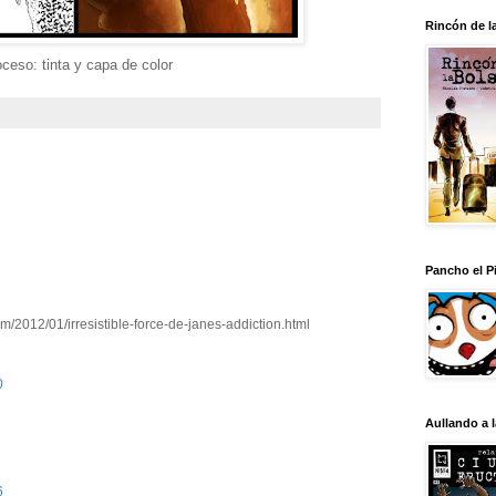
Rincón de l
ceso: tinta y capa de color
Pancho el Pi
m/2012/01/irresistible-force-de-janes-addiction.html
0
Aullando a 
6