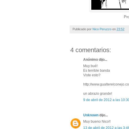
Pro
Publicado por
Nico Peruzzo
en
23:52
4 comentarios:
Anónimo dijo...
Muy bué!
Es terrible banda
Viste esto?
http://www.gualterelconejo.co
un abrazo grande!
9 de abril de 2012 a las 10:3
Unknown
dijo...
Muy bueno Nico!!
13 de abril de 2012 a las 3:4