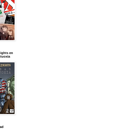
ights en
tuoxia
dad